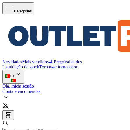
Categorias
Novidades
Mais vendidos
⇊ Preço
Validades
Liquidação de stock
Tornar-se fornecedor
PT
Olá, inicia sessão
Conta e encomendas