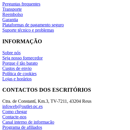
Perguntas frequentes
Transporte
Reembolso
Garantia
Plataformas de pagamento seguro
Suporte técnico e problemas
INFORMAÇÃO
Sobre nós
Seja nosso fornecedor
Porque é tão barato
Custos de envio
Política de cookies
Lojas e horários
CONTACTOS DOS ESCRITÓRIOS
Ctra. de Constantí, Km.3, TV-7211, 43204 Reus
infoweb@outlet-pc.es
Como chegar
Contacte-nos
Canal interno de informação
Programa de afiliados