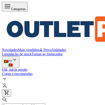
Categorias
Novidades
Mais vendidos
⇊ Preço
Validades
Liquidação de stock
Tornar-se fornecedor
PT
Olá, inicia sessão
Conta e encomendas