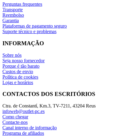
Perguntas frequentes
Transporte
Reembolso
Garantia
Plataformas de pagamento seguro
Suporte técnico e problemas
INFORMAÇÃO
Sobre nós
Seja nosso fornecedor
Porque é tão barato
Custos de envio
Política de cookies
Lojas e horários
CONTACTOS DOS ESCRITÓRIOS
Ctra. de Constantí, Km.3, TV-7211, 43204 Reus
infoweb@outlet-pc.es
Como chegar
Contacte-nos
Canal interno de informação
Programa de afiliados