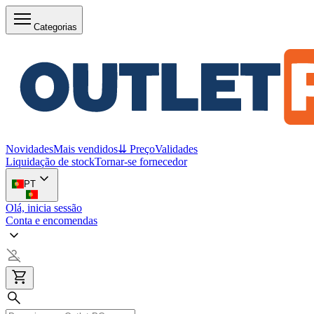
Categorias
Novidades
Mais vendidos
⇊ Preço
Validades
Liquidação de stock
Tornar-se fornecedor
PT
Olá, inicia sessão
Conta e encomendas