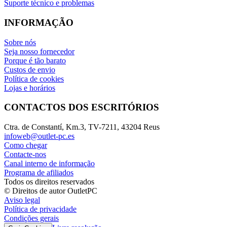
Suporte técnico e problemas
INFORMAÇÃO
Sobre nós
Seja nosso fornecedor
Porque é tão barato
Custos de envio
Política de cookies
Lojas e horários
CONTACTOS DOS ESCRITÓRIOS
Ctra. de Constantí, Km.3, TV-7211, 43204 Reus
infoweb@outlet-pc.es
Como chegar
Contacte-nos
Canal interno de informação
Programa de afiliados
Todos os direitos reservados
© Direitos de autor OutletPC
Aviso legal
Política de privacidade
Condições gerais