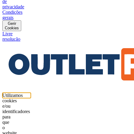
de
privacidade
Condições
gerais
Gerir
Cookies
Livre
resolução
Utilizamos
cookies
e/ou
identificadores
para
que
o
website