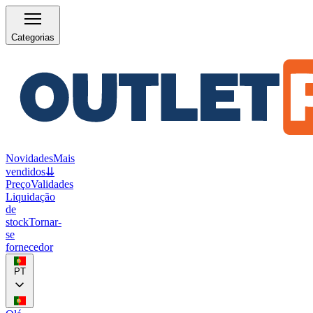
Categorias
Novidades
Mais
vendidos
⇊
Preço
Validades
Liquidação
de
stock
Tornar-
se
fornecedor
PT