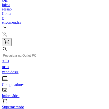
Olá,
inicia
sessão
Conta
e
encomendas
⭐Os
mais
vendidos⭐
Computadores
Informática
Supermercado