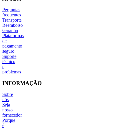
Perguntas
frequentes
Transporte
Reembolso
Garantia
Plataformas
de
pagamento
seguro
Suporte
técnico
e
problemas
INFORMAÇÃO
Sobre
nós
Seja
nosso
fornecedor
Porque
é