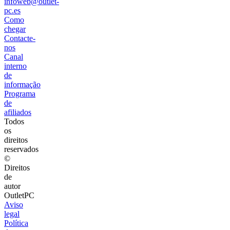
infoweb@outlet-
pc.es
Como
chegar
Contacte-
nos
Canal
interno
de
informação
Programa
de
afiliados
Todos
os
direitos
reservados
©
Direitos
de
autor
OutletPC
Aviso
legal
Política