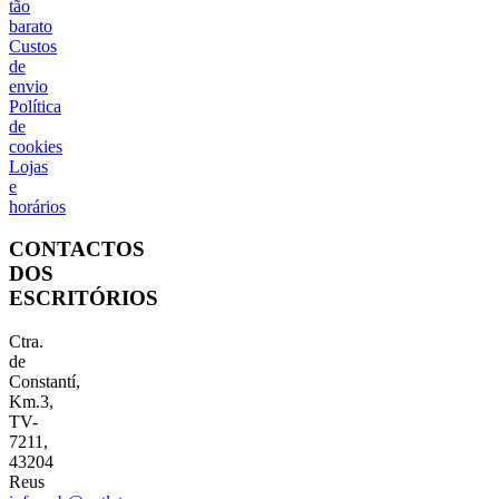
tão
barato
Custos
de
envio
Política
de
cookies
Lojas
e
horários
CONTACTOS
DOS
ESCRITÓRIOS
Ctra.
de
Constantí,
Km.3,
TV-
7211,
43204
Reus