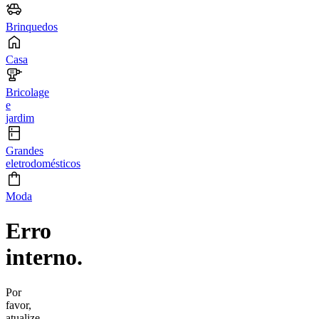
Brinquedos
Casa
Bricolage
e
jardim
Grandes
eletrodomésticos
Moda
Erro
interno.
Por
favor,
atualize