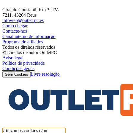
Ctra. de Constantí, Km.3, TV-
7211, 43204 Reus
infoweb@outlet-pc.es
Como chegar
Contacte-nos
Canal interno de informação
Programa de afiliados
Todos os direitos reservados
© Direitos de autor OutletPC
Aviso legal
Política de privacidade
Condições gerais
Livre resolução
Gerir Cookies
Utilizamos cookies e/ou