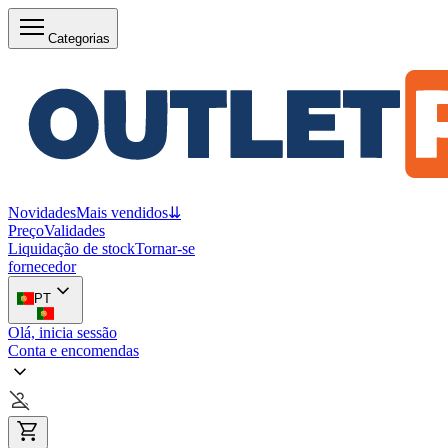
Categorias
Novidades
Mais vendidos
⇊
Preço
Validades
Liquidação de stock
Tornar-se
fornecedor
PT
Olá, inicia sessão
Conta e encomendas