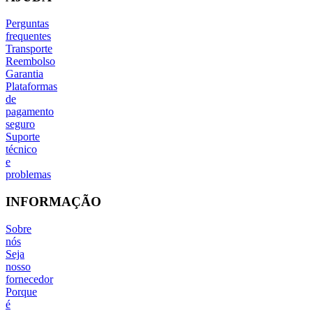
Perguntas
frequentes
Transporte
Reembolso
Garantia
Plataformas
de
pagamento
seguro
Suporte
técnico
e
problemas
INFORMAÇÃO
Sobre
nós
Seja
nosso
fornecedor
Porque
é