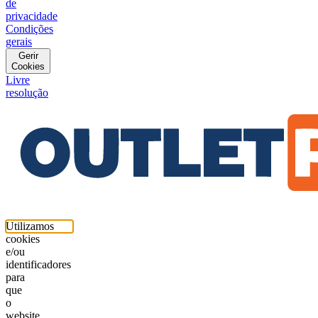
de
privacidade
Condições
gerais
Gerir
Cookies
Livre
resolução
Utilizamos
cookies
e/ou
identificadores
para
que
o
website