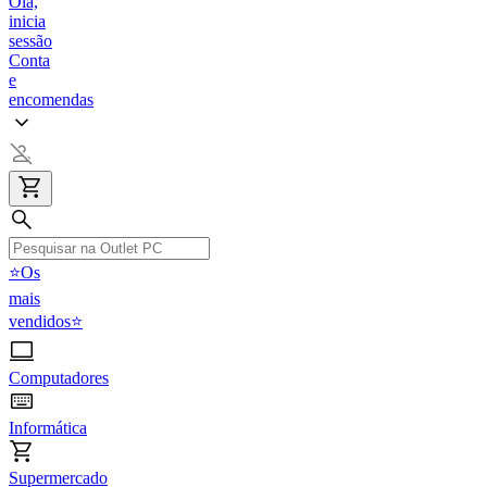
Olá,
inicia
sessão
Conta
e
encomendas
⭐Os
mais
vendidos⭐
Computadores
Informática
Supermercado