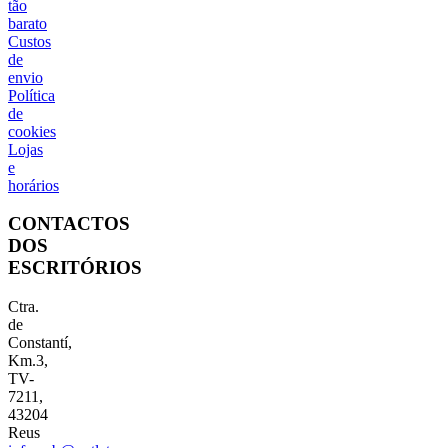
tão
barato
Custos
de
envio
Política
de
cookies
Lojas
e
horários
CONTACTOS
DOS
ESCRITÓRIOS
Ctra.
de
Constantí,
Km.3,
TV-
7211,
43204
Reus