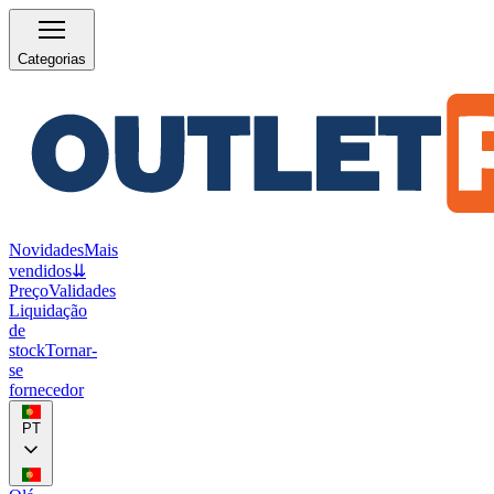
Categorias
Novidades
Mais
vendidos
⇊
Preço
Validades
Liquidação
de
stock
Tornar-
se
fornecedor
PT