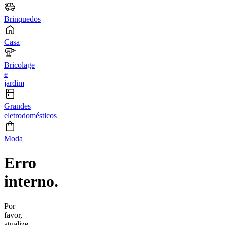
Brinquedos
Casa
Bricolage
e
jardim
Grandes
eletrodomésticos
Moda
Erro
interno.
Por
favor,
atualize