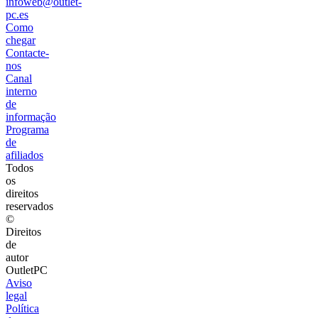
infoweb@outlet-
pc.es
Como
chegar
Contacte-
nos
Canal
interno
de
informação
Programa
de
afiliados
Todos
os
direitos
reservados
©
Direitos
de
autor
OutletPC
Aviso
legal
Política