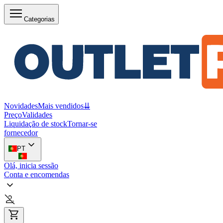
Categorias
Novidades
Mais vendidos
⇊
Preço
Validades
Liquidação de stock
Tornar-se
fornecedor
PT
Olá, inicia sessão
Conta e encomendas