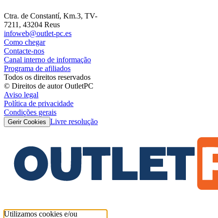
Ctra. de Constantí, Km.3, TV-
7211, 43204 Reus
infoweb@outlet-pc.es
Como chegar
Contacte-nos
Canal interno de informação
Programa de afiliados
Todos os direitos reservados
© Direitos de autor OutletPC
Aviso legal
Política de privacidade
Condições gerais
Livre resolução
Gerir Cookies
Utilizamos cookies e/ou