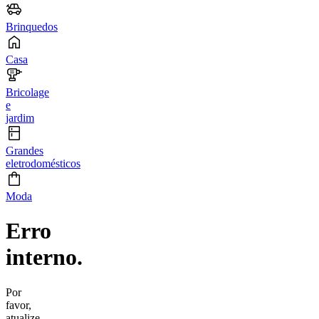
Brinquedos
Casa
Bricolage
e
jardim
Grandes
eletrodomésticos
Moda
Erro
interno.
Por
favor,
atualize