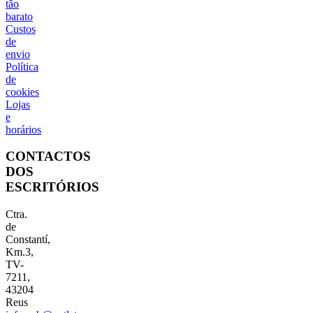
tão
barato
Custos
de
envio
Política
de
cookies
Lojas
e
horários
CONTACTOS
DOS
ESCRITÓRIOS
Ctra.
de
Constantí,
Km.3,
TV-
7211,
43204
Reus