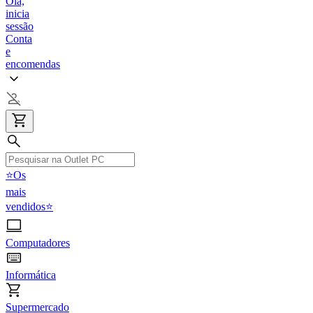
Olá,
inicia
sessão
Conta
e
encomendas
⭐Os
mais
vendidos⭐
Computadores
Informática
Supermercado