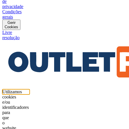
de
privacidade
Condições
gerais
Gerir
Cookies
Livre
resolução
Utilizamos
cookies
e/ou
identificadores
para
que
o
website