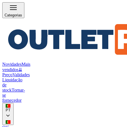
Categorias
Novidades
Mais
vendidos
⇊
Preço
Validades
Liquidação
de
stock
Tornar-
se
fornecedor
PT