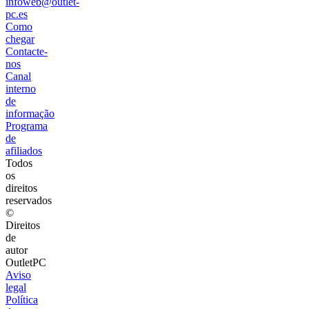
infoweb@outlet-
pc.es
Como
chegar
Contacte-
nos
Canal
interno
de
informação
Programa
de
afiliados
Todos
os
direitos
reservados
©
Direitos
de
autor
OutletPC
Aviso
legal
Política