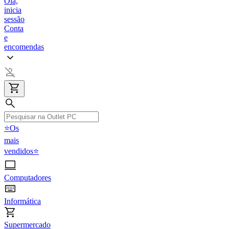
Olá,
inicia
sessão
Conta
e
encomendas
⭐Os
mais
vendidos⭐
Computadores
Informática
Supermercado