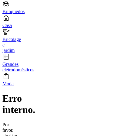
Brinquedos
Casa
Bricolage
e
jardim
Grandes
eletrodomésticos
Moda
Erro
interno.
Por
favor,
atualize