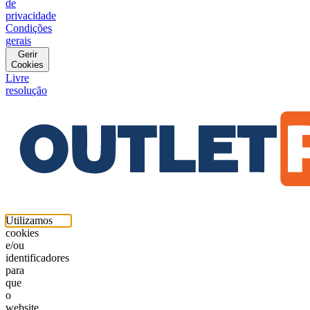
de
privacidade
Condições
gerais
Gerir
Cookies
Livre
resolução
Utilizamos
cookies
e/ou
identificadores
para
que
o
website