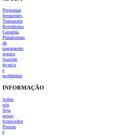
Perguntas
frequentes
Transporte
Reembolso
Garantia
Plataformas
de
pagamento
seguro
Suporte
técnico
e
problemas
INFORMAÇÃO
Sobre
nós
Seja
nosso
fornecedor
Porque
é