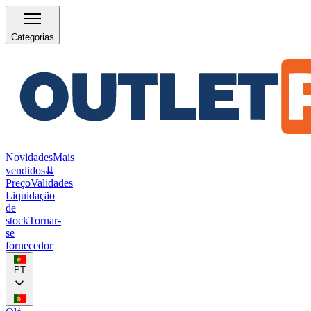
Categorias
Novidades
Mais
vendidos
⇊
Preço
Validades
Liquidação
de
stock
Tornar-
se
fornecedor
PT