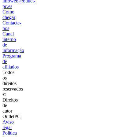
infoweb@outlet-
pc.es
Como
chegar
Contacte-
nos
Canal
interno
de
informação
Programa
de
afiliados
Todos
os
direitos
reservados
©
Direitos
de
autor
OutletPC
Aviso
legal
Política