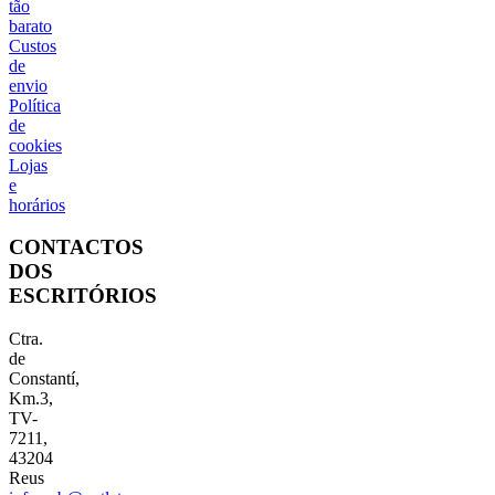
tão
barato
Custos
de
envio
Política
de
cookies
Lojas
e
horários
CONTACTOS
DOS
ESCRITÓRIOS
Ctra.
de
Constantí,
Km.3,
TV-
7211,
43204
Reus