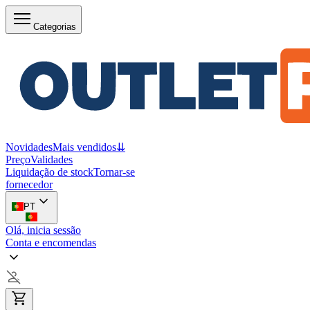
Categorias
Novidades
Mais vendidos
⇊
Preço
Validades
Liquidação de stock
Tornar-se
fornecedor
PT
Olá, inicia sessão
Conta e encomendas