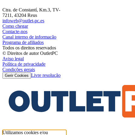
Ctra. de Constantí, Km.3, TV-
7211, 43204 Reus
infoweb@outlet-pc.es
Como chegar
Contacte-nos
Canal interno de informação
Programa de afiliados
Todos os direitos reservados
© Direitos de autor OutletPC
Aviso legal
Política de privacidade
Condições gerais
Livre resolução
Gerir Cookies
Utilizamos cookies e/ou