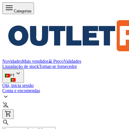
Categorias
Novidades
Mais vendidos
⇊ Preço
Validades
Liquidação de stock
Tornar-se fornecedor
PT
Olá, inicia sessão
Conta e encomendas