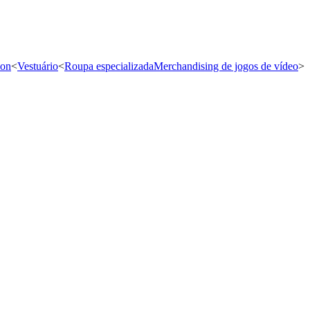
ion
<
Vestuário
<
Roupa especializada
Merchandising de jogos de vídeo
<