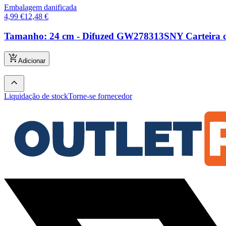
Embalagem danificada
4,99
€
12,48
€
Tamanho: 24 cm - Difuzed GW278313SNY Carteira c
Adicionar
Liquidação de stock
Torne-se fornecedor