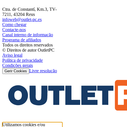
Ctra. de Constantí, Km.3, TV-
7211, 43204 Reus
infoweb@outlet-pc.es
Como chegar
Contacte-nos
Canal interno de informação
Programa de afiliados
Todos os direitos reservados
© Direitos de autor OutletPC
Aviso legal
Política de privacidade
Condições gerais
Livre resolução
Gerir Cookies
Utilizamos cookies e/ou