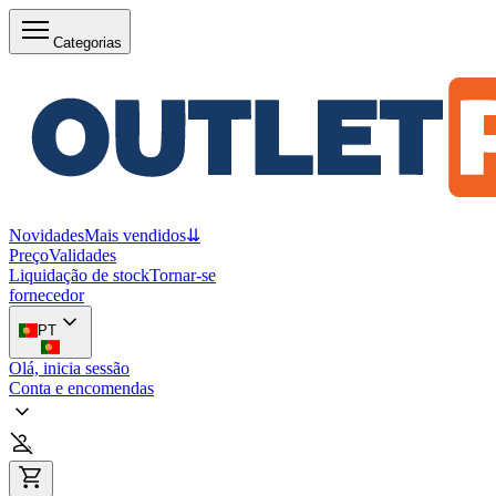
Categorias
Novidades
Mais vendidos
⇊
Preço
Validades
Liquidação de stock
Tornar-se
fornecedor
PT
Olá, inicia sessão
Conta e encomendas