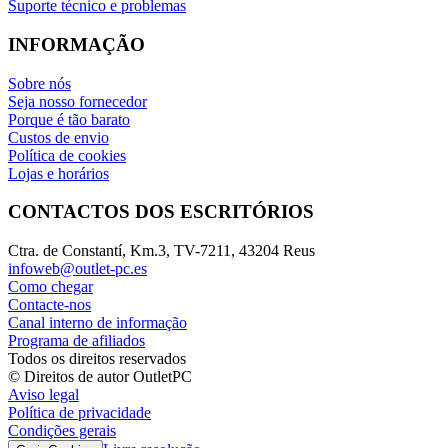
Suporte técnico e problemas
INFORMAÇÃO
Sobre nós
Seja nosso fornecedor
Porque é tão barato
Custos de envio
Política de cookies
Lojas e horários
CONTACTOS DOS ESCRITÓRIOS
Ctra. de Constantí, Km.3, TV-7211, 43204 Reus
infoweb@outlet-pc.es
Como chegar
Contacte-nos
Canal interno de informação
Programa de afiliados
Todos os direitos reservados
© Direitos de autor OutletPC
Aviso legal
Política de privacidade
Condições gerais