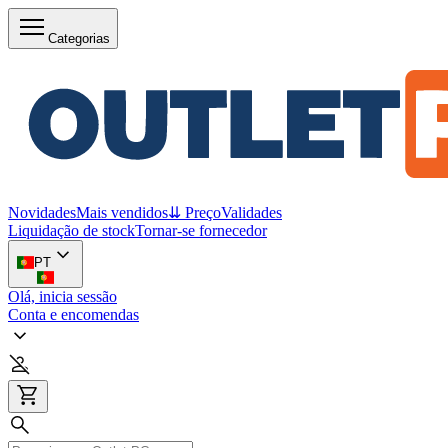
Categorias
Novidades
Mais vendidos
⇊ Preço
Validades
Liquidação de stock
Tornar-se fornecedor
PT
Olá, inicia sessão
Conta e encomendas