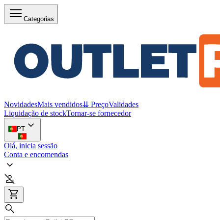
Categorias
Novidades
Mais vendidos
⇊ Preço
Validades
Liquidação de stock
Tornar-se fornecedor
PT
Olá, inicia sessão
Conta e encomendas