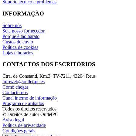
Suporte técnico e problemas
INFORMAÇÃO
Sobre nós
Seja nosso fornecedor
Porque é tão barato
Custos de envio
Política de cookies
Lojas e horários
CONTACTOS DOS ESCRITÓRIOS
Ctra. de Constantí, Km.3, TV-7211, 43204 Reus
infoweb@outlet-pc.es
Como chegar
Contacte-nos
Canal interno de informação
Programa de afiliados
Todos os direitos reservados
© Direitos de autor OutletPC
Aviso legal
Política de privacidade
Condições gerais