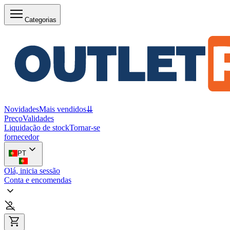
Categorias
Novidades
Mais vendidos
⇊
Preço
Validades
Liquidação de stock
Tornar-se
fornecedor
PT
Olá, inicia sessão
Conta e encomendas