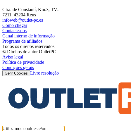
Ctra. de Constantí, Km.3, TV-
7211, 43204 Reus
infoweb@outlet-pc.es
Como chegar
Contacte-nos
Canal interno de informação
Programa de afiliados
Todos os direitos reservados
© Direitos de autor OutletPC
Aviso legal
Política de privacidade
Condições gerais
Livre resolução
Gerir Cookies
Utilizamos cookies e/ou