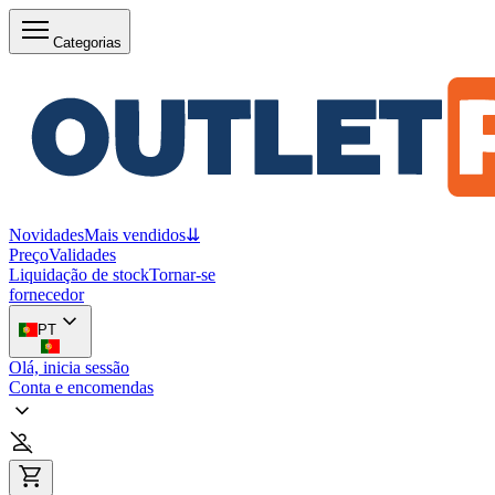
Categorias
Novidades
Mais vendidos
⇊
Preço
Validades
Liquidação de stock
Tornar-se
fornecedor
PT
Olá, inicia sessão
Conta e encomendas