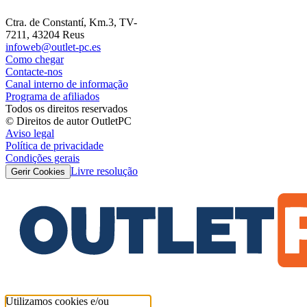
Ctra. de Constantí, Km.3, TV-
7211, 43204 Reus
infoweb@outlet-pc.es
Como chegar
Contacte-nos
Canal interno de informação
Programa de afiliados
Todos os direitos reservados
© Direitos de autor OutletPC
Aviso legal
Política de privacidade
Condições gerais
Livre resolução
Gerir Cookies
Utilizamos cookies e/ou