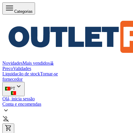
Categorias
Novidades
Mais vendidos
⇊
Preço
Validades
Liquidação de stock
Tornar-se
fornecedor
PT
Olá, inicia sessão
Conta e encomendas