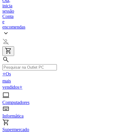
Olá,
inicia
sessão
Conta
e
encomendas
⭐Os
mais
vendidos⭐
Computadores
Informática
Supermercado