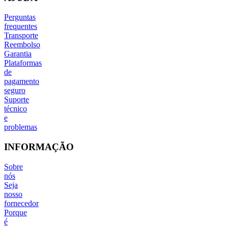
Perguntas
frequentes
Transporte
Reembolso
Garantia
Plataformas
de
pagamento
seguro
Suporte
técnico
e
problemas
INFORMAÇÃO
Sobre
nós
Seja
nosso
fornecedor
Porque
é