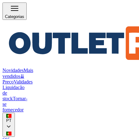
Categorias
Novidades
Mais
vendidos
⇊
Preço
Validades
Liquidação
de
stock
Tornar-
se
fornecedor
PT