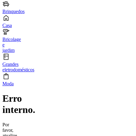
Brinquedos
Casa
Bricolage
e
jardim
Grandes
eletrodomésticos
Moda
Erro
interno.
Por
favor,
atualize