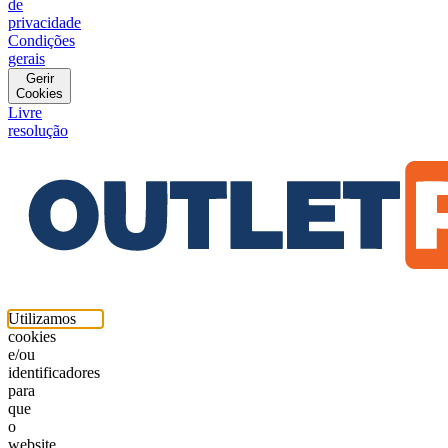
de
privacidade
Condições
gerais
Gerir
Cookies
Livre
resolução
Utilizamos
cookies
e/ou
identificadores
para
que
o
website