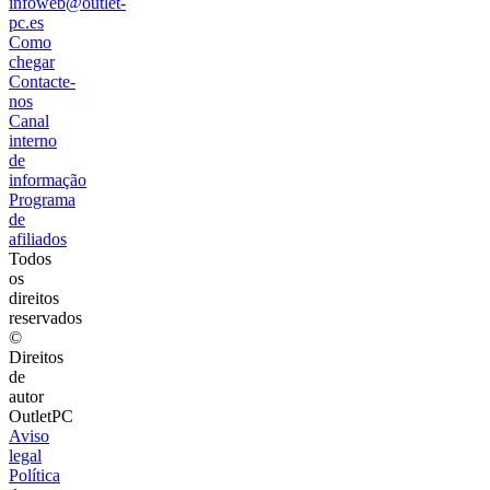
infoweb@outlet-
pc.es
Como
chegar
Contacte-
nos
Canal
interno
de
informação
Programa
de
afiliados
Todos
os
direitos
reservados
©
Direitos
de
autor
OutletPC
Aviso
legal
Política