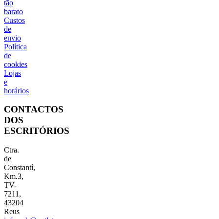
tão
barato
Custos
de
envio
Política
de
cookies
Lojas
e
horários
CONTACTOS
DOS
ESCRITÓRIOS
Ctra.
de
Constantí,
Km.3,
TV-
7211,
43204
Reus