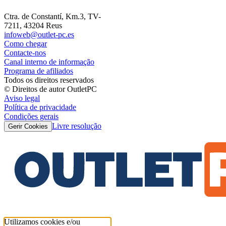
Ctra. de Constantí, Km.3, TV-
7211, 43204 Reus
infoweb@outlet-pc.es
Como chegar
Contacte-nos
Canal interno de informação
Programa de afiliados
Todos os direitos reservados
© Direitos de autor OutletPC
Aviso legal
Política de privacidade
Condições gerais
Livre resolução
Gerir Cookies
Utilizamos cookies e/ou