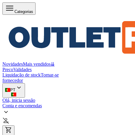
Categorias
Novidades
Mais vendidos
⇊
Preço
Validades
Liquidação de stock
Tornar-se
fornecedor
PT
Olá, inicia sessão
Conta e encomendas