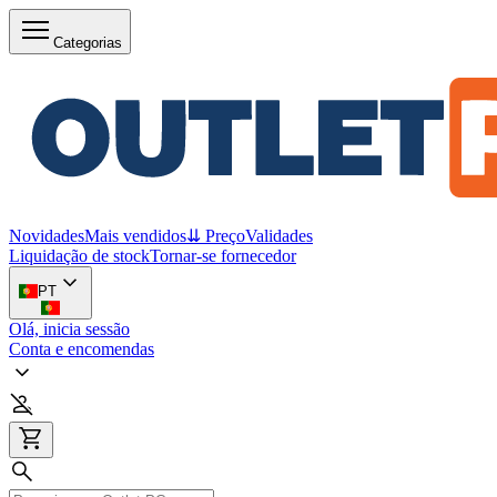
Categorias
Novidades
Mais vendidos
⇊ Preço
Validades
Liquidação de stock
Tornar-se fornecedor
PT
Olá, inicia sessão
Conta e encomendas