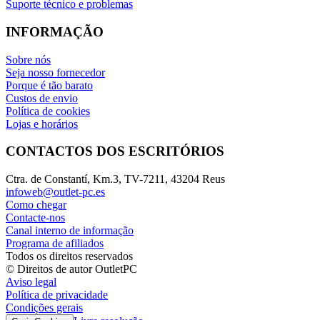
Suporte técnico e problemas
INFORMAÇÃO
Sobre nós
Seja nosso fornecedor
Porque é tão barato
Custos de envio
Política de cookies
Lojas e horários
CONTACTOS DOS ESCRITÓRIOS
Ctra. de Constantí, Km.3, TV-7211, 43204 Reus
infoweb@outlet-pc.es
Como chegar
Contacte-nos
Canal interno de informação
Programa de afiliados
Todos os direitos reservados
© Direitos de autor OutletPC
Aviso legal
Política de privacidade
Condições gerais