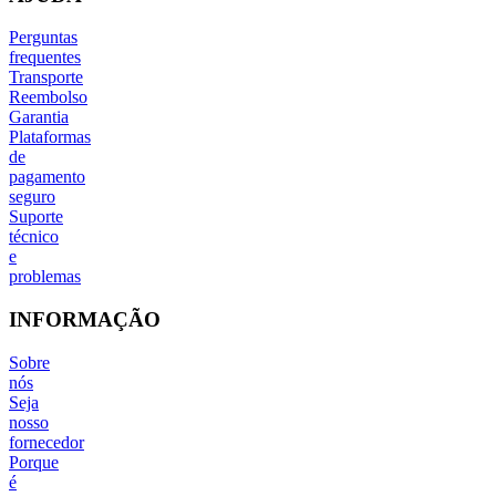
Perguntas
frequentes
Transporte
Reembolso
Garantia
Plataformas
de
pagamento
seguro
Suporte
técnico
e
problemas
INFORMAÇÃO
Sobre
nós
Seja
nosso
fornecedor
Porque
é