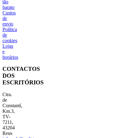
tão
barato
Custos
de
envio
Política
de
cookies
Lojas
e
horários
CONTACTOS
DOS
ESCRITÓRIOS
Ctra.
de
Constantí,
Km.3,
TV-
7211,
43204
Reus