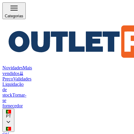
Categorias
Novidades
Mais
vendidos
⇊
Preço
Validades
Liquidação
de
stock
Tornar-
se
fornecedor
PT