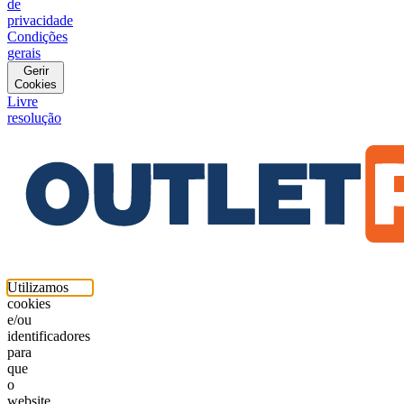
de
privacidade
Condições
gerais
Gerir
Cookies
Livre
resolução
Utilizamos
cookies
e/ou
identificadores
para
que
o
website