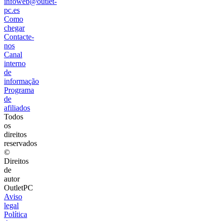
infoweb@outlet-
pc.es
Como
chegar
Contacte-
nos
Canal
interno
de
informação
Programa
de
afiliados
Todos
os
direitos
reservados
©
Direitos
de
autor
OutletPC
Aviso
legal
Política