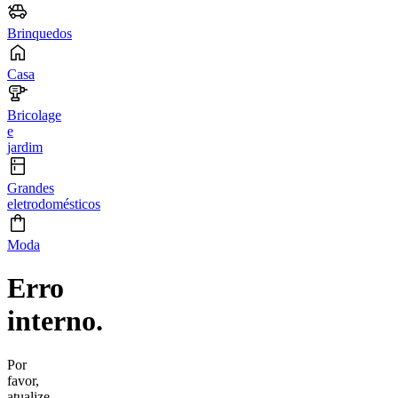
Brinquedos
Casa
Bricolage
e
jardim
Grandes
eletrodomésticos
Moda
Erro
interno.
Por
favor,
atualize