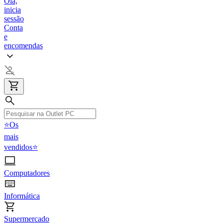
Olá,
inicia
sessão
Conta
e
encomendas
⭐Os
mais
vendidos⭐
Computadores
Informática
Supermercado