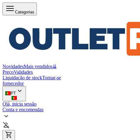
Categorias
Novidades
Mais vendidos
⇊
Preço
Validades
Liquidação de stock
Tornar-se
fornecedor
PT
Olá, inicia sessão
Conta e encomendas