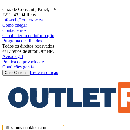
Ctra. de Constantí, Km.3, TV-
7211, 43204 Reus
infoweb@outlet-pc.es
Como chegar
Contacte-nos
Canal interno de informação
Programa de afiliados
Todos os direitos reservados
© Direitos de autor OutletPC
Aviso legal
Política de privacidade
Condições gerais
Livre resolução
Gerir Cookies
Utilizamos cookies e/ou