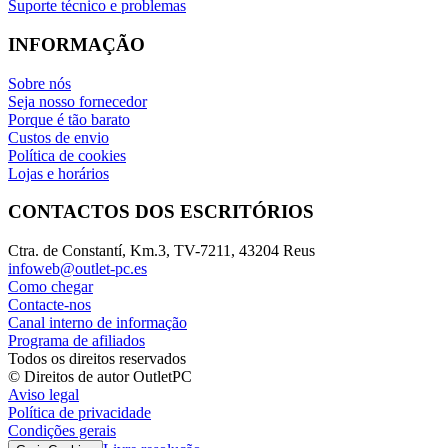
Suporte técnico e problemas
INFORMAÇÃO
Sobre nós
Seja nosso fornecedor
Porque é tão barato
Custos de envio
Política de cookies
Lojas e horários
CONTACTOS DOS ESCRITÓRIOS
Ctra. de Constantí, Km.3, TV-7211, 43204 Reus
infoweb@outlet-pc.es
Como chegar
Contacte-nos
Canal interno de informação
Programa de afiliados
Todos os direitos reservados
© Direitos de autor OutletPC
Aviso legal
Política de privacidade
Condições gerais