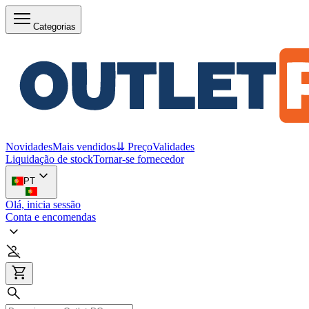
Categorias
Novidades
Mais vendidos
⇊ Preço
Validades
Liquidação de stock
Tornar-se fornecedor
PT
Olá, inicia sessão
Conta e encomendas