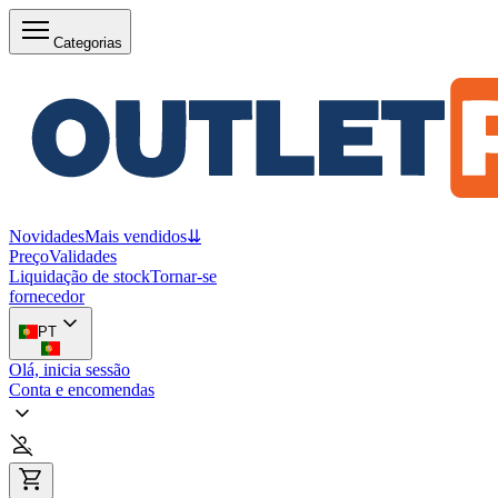
Categorias
Novidades
Mais vendidos
⇊
Preço
Validades
Liquidação de stock
Tornar-se
fornecedor
PT
Olá, inicia sessão
Conta e encomendas