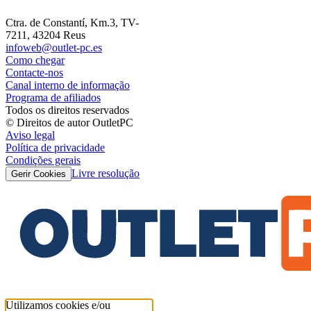
Ctra. de Constantí, Km.3, TV-
7211, 43204 Reus
infoweb@outlet-pc.es
Como chegar
Contacte-nos
Canal interno de informação
Programa de afiliados
Todos os direitos reservados
© Direitos de autor OutletPC
Aviso legal
Política de privacidade
Condições gerais
Livre resolução
Gerir Cookies
Utilizamos cookies e/ou