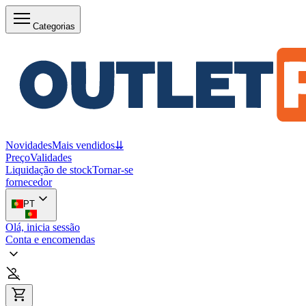
Categorias
Novidades
Mais vendidos
⇊
Preço
Validades
Liquidação de stock
Tornar-se
fornecedor
PT
Olá, inicia sessão
Conta e encomendas