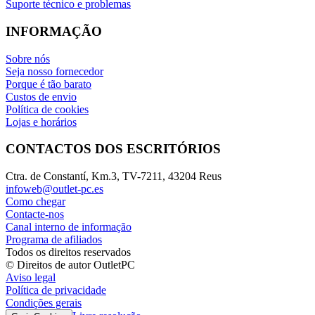
Suporte técnico e problemas
INFORMAÇÃO
Sobre nós
Seja nosso fornecedor
Porque é tão barato
Custos de envio
Política de cookies
Lojas e horários
CONTACTOS DOS ESCRITÓRIOS
Ctra. de Constantí, Km.3, TV-7211, 43204 Reus
infoweb@outlet-pc.es
Como chegar
Contacte-nos
Canal interno de informação
Programa de afiliados
Todos os direitos reservados
© Direitos de autor OutletPC
Aviso legal
Política de privacidade
Condições gerais