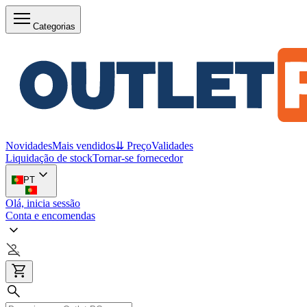
Categorias
Novidades
Mais vendidos
⇊ Preço
Validades
Liquidação de stock
Tornar-se fornecedor
PT
Olá, inicia sessão
Conta e encomendas