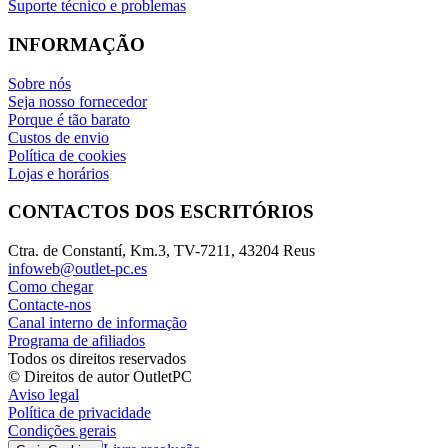
Suporte técnico e problemas
INFORMAÇÃO
Sobre nós
Seja nosso fornecedor
Porque é tão barato
Custos de envio
Política de cookies
Lojas e horários
CONTACTOS DOS ESCRITÓRIOS
Ctra. de Constantí, Km.3, TV-7211, 43204 Reus
infoweb@outlet-pc.es
Como chegar
Contacte-nos
Canal interno de informação
Programa de afiliados
Todos os direitos reservados
© Direitos de autor OutletPC
Aviso legal
Política de privacidade
Condições gerais