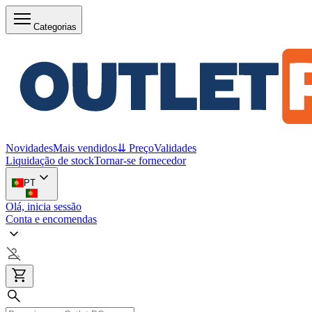
Categorias
Novidades
Mais vendidos
⇊ Preço
Validades
Liquidação de stock
Tornar-se fornecedor
PT
Olá, inicia sessão
Conta e encomendas