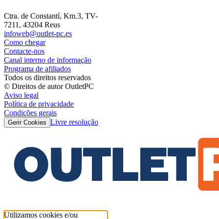
Ctra. de Constantí, Km.3, TV-
7211, 43204 Reus
infoweb@outlet-pc.es
Como chegar
Contacte-nos
Canal interno de informação
Programa de afiliados
Todos os direitos reservados
© Direitos de autor OutletPC
Aviso legal
Política de privacidade
Condições gerais
Livre resolução
Gerir Cookies
Utilizamos cookies e/ou