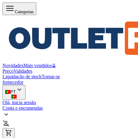
Categorias
Novidades
Mais vendidos
⇊
Preço
Validades
Liquidação de stock
Tornar-se
fornecedor
PT
Olá, inicia sessão
Conta e encomendas