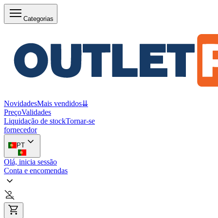
Categorias
Novidades
Mais vendidos
⇊
Preço
Validades
Liquidação de stock
Tornar-se
fornecedor
PT
Olá, inicia sessão
Conta e encomendas