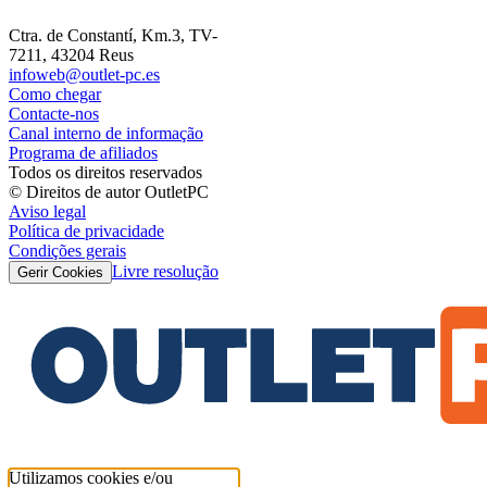
Ctra. de Constantí, Km.3, TV-
7211, 43204 Reus
infoweb@outlet-pc.es
Como chegar
Contacte-nos
Canal interno de informação
Programa de afiliados
Todos os direitos reservados
© Direitos de autor OutletPC
Aviso legal
Política de privacidade
Condições gerais
Livre resolução
Gerir Cookies
Utilizamos cookies e/ou