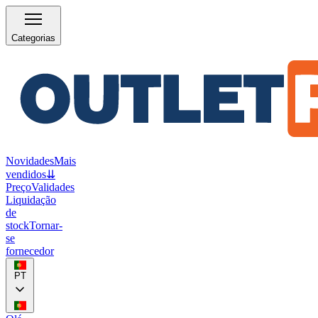
Categorias
Novidades
Mais
vendidos
⇊
Preço
Validades
Liquidação
de
stock
Tornar-
se
fornecedor
PT