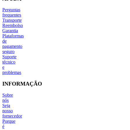
Perguntas
frequentes
Transporte
Reembolso
Garantia
Plataformas
de
pagamento
seguro
Suporte
técnico
e
problemas
INFORMAÇÃO
Sobre
nós
Seja
nosso
fornecedor
Porque
é