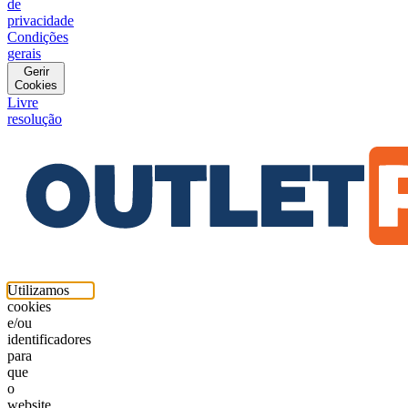
de
privacidade
Condições
gerais
Gerir
Cookies
Livre
resolução
Utilizamos
cookies
e/ou
identificadores
para
que
o
website