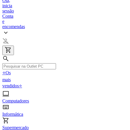
Olá,
inicia
sessão
Conta
e
encomendas
⭐Os
mais
vendidos⭐
Computadores
Informática
Supermercado