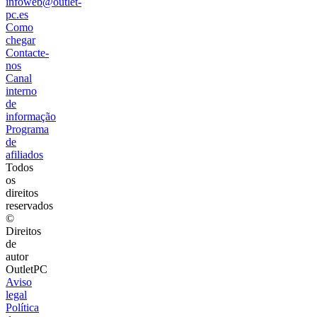
infoweb@outlet-
pc.es
Como
chegar
Contacte-
nos
Canal
interno
de
informação
Programa
de
afiliados
Todos
os
direitos
reservados
©
Direitos
de
autor
OutletPC
Aviso
legal
Política