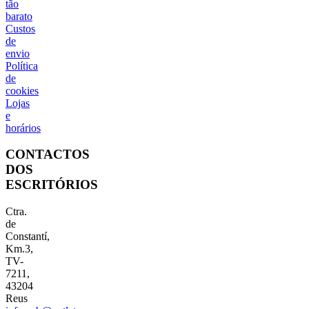
tão
barato
Custos
de
envio
Política
de
cookies
Lojas
e
horários
CONTACTOS
DOS
ESCRITÓRIOS
Ctra.
de
Constantí,
Km.3,
TV-
7211,
43204
Reus