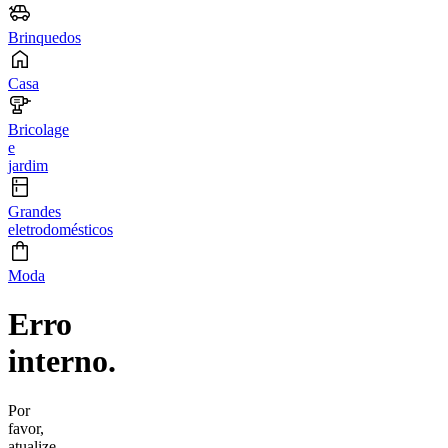
Brinquedos
Casa
Bricolage
e
jardim
Grandes
eletrodomésticos
Moda
Erro
interno.
Por
favor,
atualize