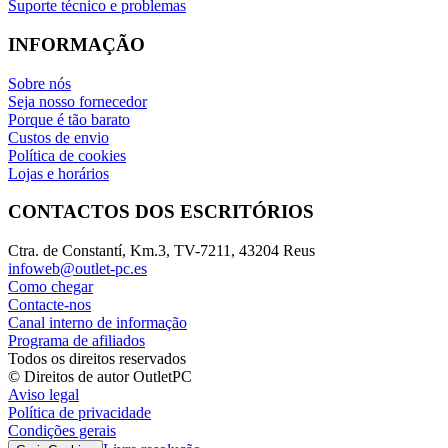
Suporte técnico e problemas
INFORMAÇÃO
Sobre nós
Seja nosso fornecedor
Porque é tão barato
Custos de envio
Política de cookies
Lojas e horários
CONTACTOS DOS ESCRITÓRIOS
Ctra. de Constantí, Km.3, TV-7211, 43204 Reus
infoweb@outlet-pc.es
Como chegar
Contacte-nos
Canal interno de informação
Programa de afiliados
Todos os direitos reservados
© Direitos de autor OutletPC
Aviso legal
Política de privacidade
Condições gerais