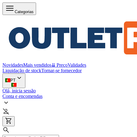
Categorias
Novidades
Mais vendidos
⇊ Preço
Validades
Liquidação de stock
Tornar-se fornecedor
PT
Olá, inicia sessão
Conta e encomendas