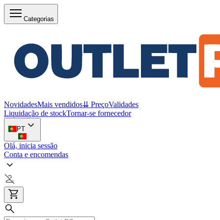
Categorias
Novidades
Mais vendidos
⇊ Preço
Validades
Liquidação de stock
Tornar-se fornecedor
PT
Olá, inicia sessão
Conta e encomendas