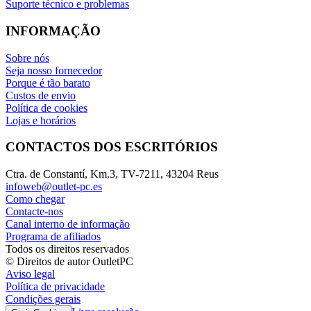
Suporte técnico e problemas
INFORMAÇÃO
Sobre nós
Seja nosso fornecedor
Porque é tão barato
Custos de envio
Política de cookies
Lojas e horários
CONTACTOS DOS ESCRITÓRIOS
Ctra. de Constantí, Km.3, TV-7211, 43204 Reus
infoweb@outlet-pc.es
Como chegar
Contacte-nos
Canal interno de informação
Programa de afiliados
Todos os direitos reservados
© Direitos de autor OutletPC
Aviso legal
Política de privacidade
Condições gerais