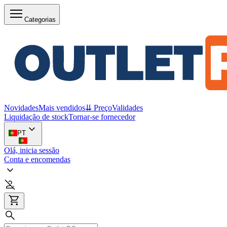
Categorias
Novidades
Mais vendidos
⇊ Preço
Validades
Liquidação de stock
Tornar-se fornecedor
PT
Olá, inicia sessão
Conta e encomendas