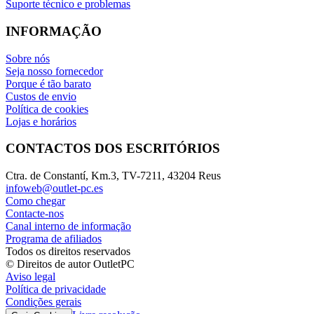
Suporte técnico e problemas
INFORMAÇÃO
Sobre nós
Seja nosso fornecedor
Porque é tão barato
Custos de envio
Política de cookies
Lojas e horários
CONTACTOS DOS ESCRITÓRIOS
Ctra. de Constantí, Km.3, TV-7211, 43204 Reus
infoweb@outlet-pc.es
Como chegar
Contacte-nos
Canal interno de informação
Programa de afiliados
Todos os direitos reservados
© Direitos de autor OutletPC
Aviso legal
Política de privacidade
Condições gerais