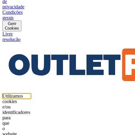
de
privacidade
Condições
gerais
Gerir
Cookies
Livre
resolução
Utilizamos
cookies
e/ou
identificadores
para
que
o
website