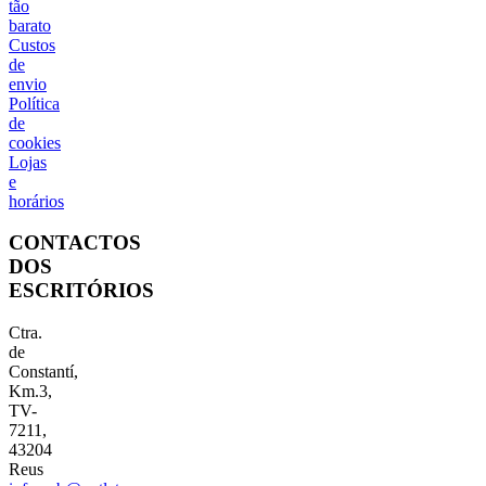
tão
barato
Custos
de
envio
Política
de
cookies
Lojas
e
horários
CONTACTOS
DOS
ESCRITÓRIOS
Ctra.
de
Constantí,
Km.3,
TV-
7211,
43204
Reus