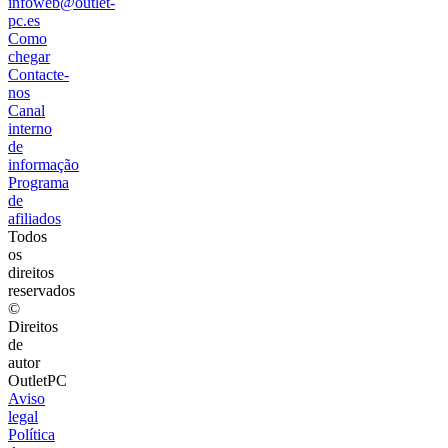
infoweb@outlet-
pc.es
Como
chegar
Contacte-
nos
Canal
interno
de
informação
Programa
de
afiliados
Todos
os
direitos
reservados
©
Direitos
de
autor
OutletPC
Aviso
legal
Política