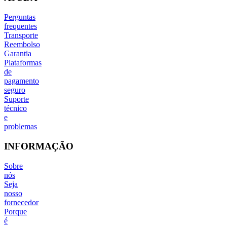
Perguntas
frequentes
Transporte
Reembolso
Garantia
Plataformas
de
pagamento
seguro
Suporte
técnico
e
problemas
INFORMAÇÃO
Sobre
nós
Seja
nosso
fornecedor
Porque
é