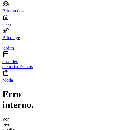
Brinquedos
Casa
Bricolage
e
jardim
Grandes
eletrodomésticos
Moda
Erro
interno.
Por
favor,
atualize