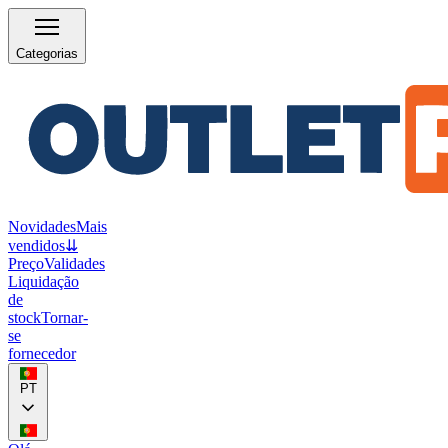
Categorias
Novidades
Mais
vendidos
⇊
Preço
Validades
Liquidação
de
stock
Tornar-
se
fornecedor
PT