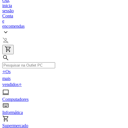
Olá,
inicia
sessão
Conta
e
encomendas
⭐Os
mais
vendidos⭐
Computadores
Informática
Supermercado