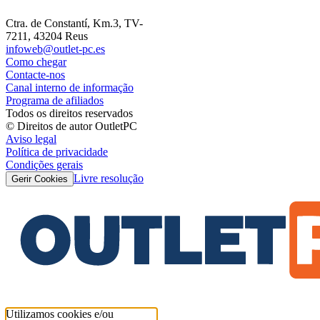
Ctra. de Constantí, Km.3, TV-
7211, 43204 Reus
infoweb@outlet-pc.es
Como chegar
Contacte-nos
Canal interno de informação
Programa de afiliados
Todos os direitos reservados
© Direitos de autor OutletPC
Aviso legal
Política de privacidade
Condições gerais
Livre resolução
Gerir Cookies
Utilizamos cookies e/ou