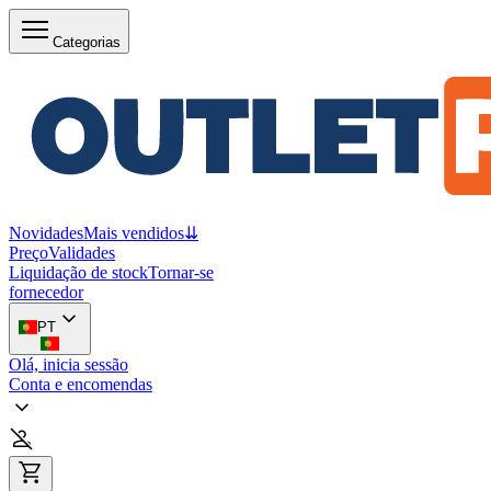
Categorias
Novidades
Mais vendidos
⇊
Preço
Validades
Liquidação de stock
Tornar-se
fornecedor
PT
Olá, inicia sessão
Conta e encomendas