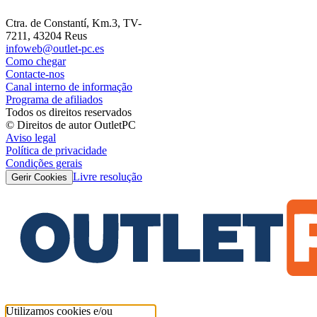
Ctra. de Constantí, Km.3, TV-
7211, 43204 Reus
infoweb@outlet-pc.es
Como chegar
Contacte-nos
Canal interno de informação
Programa de afiliados
Todos os direitos reservados
© Direitos de autor OutletPC
Aviso legal
Política de privacidade
Condições gerais
Livre resolução
Gerir Cookies
Utilizamos cookies e/ou