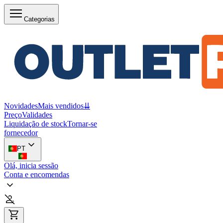
Categorias
Novidades
Mais vendidos
⇊
Preço
Validades
Liquidação de stock
Tornar-se
fornecedor
PT
Olá, inicia sessão
Conta e encomendas