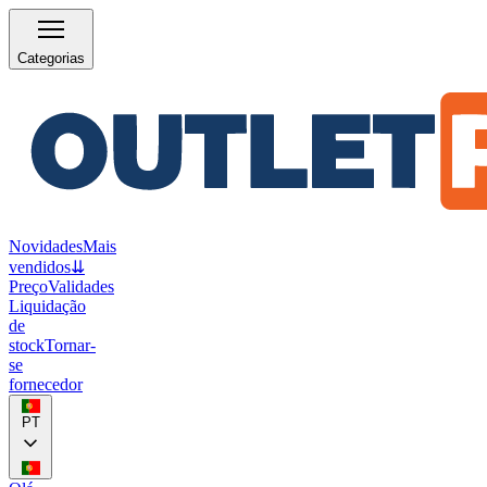
Categorias
Novidades
Mais
vendidos
⇊
Preço
Validades
Liquidação
de
stock
Tornar-
se
fornecedor
PT