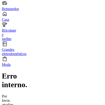
Brinquedos
Casa
Bricolage
e
jardim
Grandes
eletrodomésticos
Moda
Erro
interno.
Por
favor,
atualize