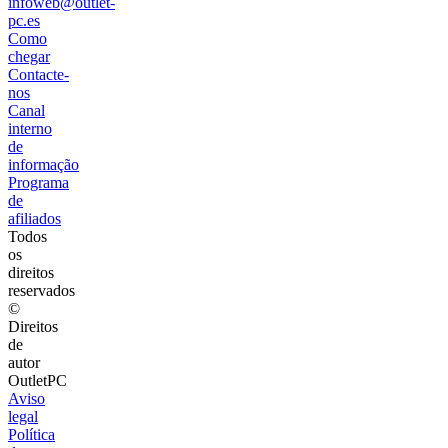
infoweb@outlet-
pc.es
Como
chegar
Contacte-
nos
Canal
interno
de
informação
Programa
de
afiliados
Todos
os
direitos
reservados
©
Direitos
de
autor
OutletPC
Aviso
legal
Política