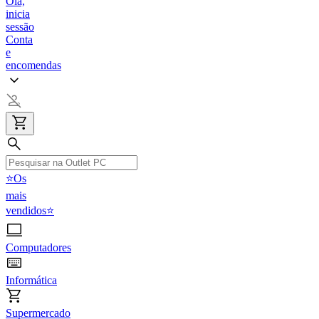
Olá,
inicia
sessão
Conta
e
encomendas
⭐Os
mais
vendidos⭐
Computadores
Informática
Supermercado