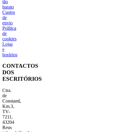
tão
barato
Custos
de
envio
Política
de
cookies
Lojas
e
horários
CONTACTOS
DOS
ESCRITÓRIOS
Ctra.
de
Constantí,
Km.3,
TV-
7211,
43204
Reus