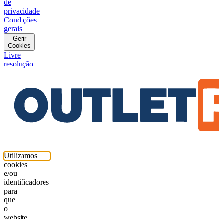
de
privacidade
Condições
gerais
Gerir
Cookies
Livre
resolução
Utilizamos
cookies
e/ou
identificadores
para
que
o
website