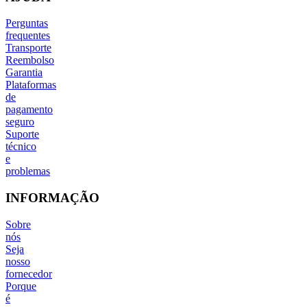
Perguntas
frequentes
Transporte
Reembolso
Garantia
Plataformas
de
pagamento
seguro
Suporte
técnico
e
problemas
INFORMAÇÃO
Sobre
nós
Seja
nosso
fornecedor
Porque
é