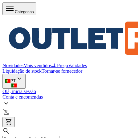
Categorias
Novidades
Mais vendidos
⇊ Preço
Validades
Liquidação de stock
Tornar-se fornecedor
PT
Olá, inicia sessão
Conta e encomendas