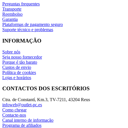
Perguntas frequentes
Transporte
Reembolso
Garantia
Plataformas de pagamento seguro
Suporte técnico e problemas
INFORMAÇÃO
Sobre nós
Seja nosso fornecedor
Porque é tão barato
Custos de envio
Política de cookies
Lojas e horários
CONTACTOS DOS ESCRITÓRIOS
Ctra. de Constantí, Km.3, TV-7211, 43204 Reus
infoweb@outlet-pc.es
Como chegar
Contacte-nos
Canal interno de informação
Programa de afiliados