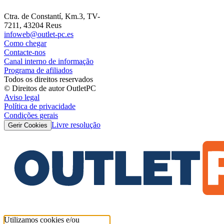
Ctra. de Constantí, Km.3, TV-
7211, 43204 Reus
infoweb@outlet-pc.es
Como chegar
Contacte-nos
Canal interno de informação
Programa de afiliados
Todos os direitos reservados
© Direitos de autor OutletPC
Aviso legal
Política de privacidade
Condições gerais
Livre resolução
Gerir Cookies
Utilizamos cookies e/ou