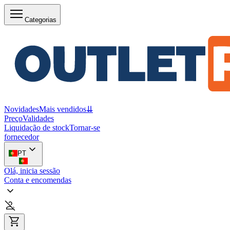
Categorias
Novidades
Mais vendidos
⇊
Preço
Validades
Liquidação de stock
Tornar-se
fornecedor
PT
Olá, inicia sessão
Conta e encomendas