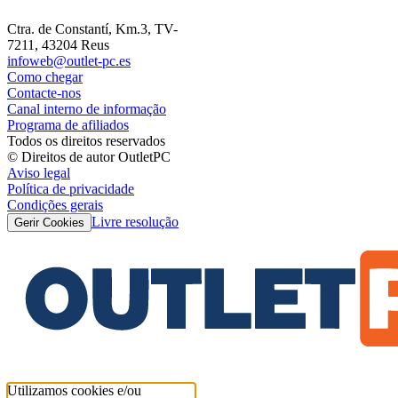
Ctra. de Constantí, Km.3, TV-
7211, 43204 Reus
infoweb@outlet-pc.es
Como chegar
Contacte-nos
Canal interno de informação
Programa de afiliados
Todos os direitos reservados
© Direitos de autor OutletPC
Aviso legal
Política de privacidade
Condições gerais
Livre resolução
Gerir Cookies
Utilizamos cookies e/ou