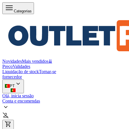
Categorias
Novidades
Mais vendidos
⇊
Preço
Validades
Liquidação de stock
Tornar-se
fornecedor
PT
Olá, inicia sessão
Conta e encomendas