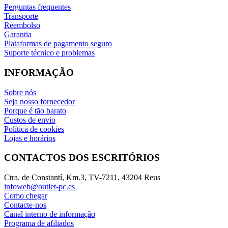
Perguntas frequentes
Transporte
Reembolso
Garantia
Plataformas de pagamento seguro
Suporte técnico e problemas
INFORMAÇÃO
Sobre nós
Seja nosso fornecedor
Porque é tão barato
Custos de envio
Política de cookies
Lojas e horários
CONTACTOS DOS ESCRITÓRIOS
Ctra. de Constantí, Km.3, TV-7211, 43204 Reus
infoweb@outlet-pc.es
Como chegar
Contacte-nos
Canal interno de informação
Programa de afiliados