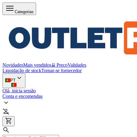
Categorias
Novidades
Mais vendidos
⇊ Preço
Validades
Liquidação de stock
Tornar-se fornecedor
PT
Olá, inicia sessão
Conta e encomendas