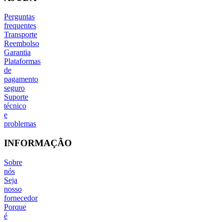
Perguntas
frequentes
Transporte
Reembolso
Garantia
Plataformas
de
pagamento
seguro
Suporte
técnico
e
problemas
INFORMAÇÃO
Sobre
nós
Seja
nosso
fornecedor
Porque
é