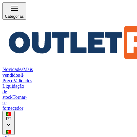
Categorias
Novidades
Mais
vendidos
⇊
Preço
Validades
Liquidação
de
stock
Tornar-
se
fornecedor
PT