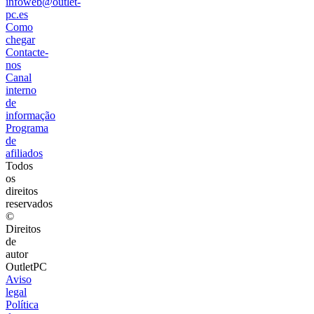
infoweb@outlet-
pc.es
Como
chegar
Contacte-
nos
Canal
interno
de
informação
Programa
de
afiliados
Todos
os
direitos
reservados
©
Direitos
de
autor
OutletPC
Aviso
legal
Política