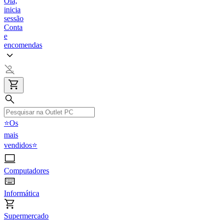
Olá,
inicia
sessão
Conta
e
encomendas
⭐Os
mais
vendidos⭐
Computadores
Informática
Supermercado