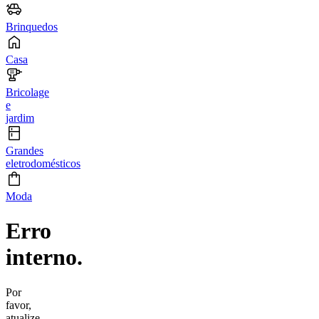
Brinquedos
Casa
Bricolage
e
jardim
Grandes
eletrodomésticos
Moda
Erro
interno.
Por
favor,
atualize