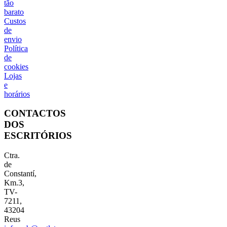
tão
barato
Custos
de
envio
Política
de
cookies
Lojas
e
horários
CONTACTOS
DOS
ESCRITÓRIOS
Ctra.
de
Constantí,
Km.3,
TV-
7211,
43204
Reus