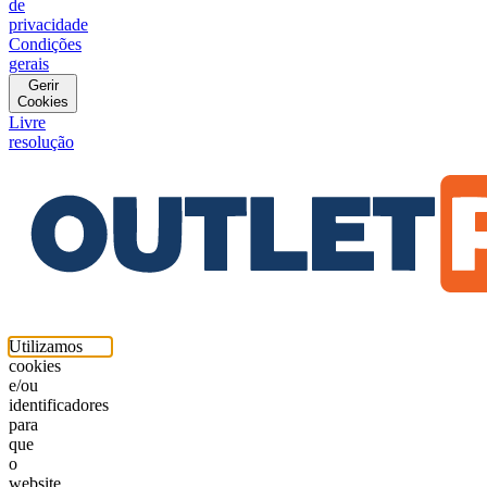
de
privacidade
Condições
gerais
Gerir
Cookies
Livre
resolução
Utilizamos
cookies
e/ou
identificadores
para
que
o
website