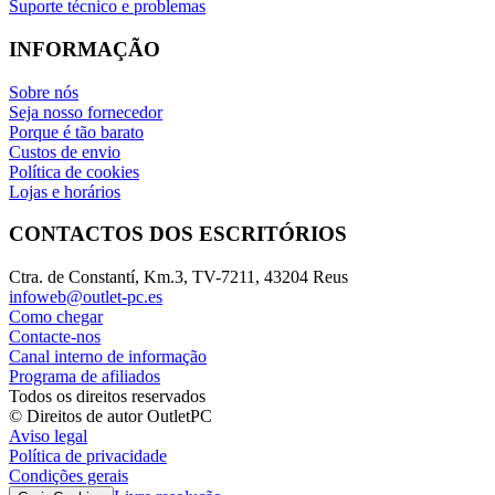
Suporte técnico e problemas
INFORMAÇÃO
Sobre nós
Seja nosso fornecedor
Porque é tão barato
Custos de envio
Política de cookies
Lojas e horários
CONTACTOS DOS ESCRITÓRIOS
Ctra. de Constantí, Km.3, TV-7211, 43204 Reus
infoweb@outlet-pc.es
Como chegar
Contacte-nos
Canal interno de informação
Programa de afiliados
Todos os direitos reservados
© Direitos de autor OutletPC
Aviso legal
Política de privacidade
Condições gerais