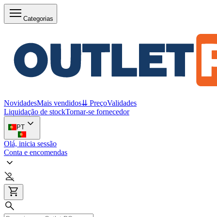
Categorias
Novidades
Mais vendidos
⇊ Preço
Validades
Liquidação de stock
Tornar-se fornecedor
PT
Olá, inicia sessão
Conta e encomendas