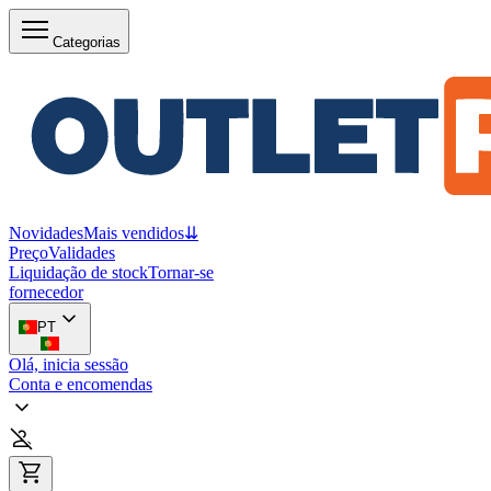
Categorias
Novidades
Mais vendidos
⇊
Preço
Validades
Liquidação de stock
Tornar-se
fornecedor
PT
Olá, inicia sessão
Conta e encomendas