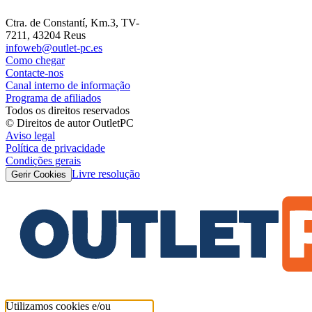
Ctra. de Constantí, Km.3, TV-
7211, 43204 Reus
infoweb@outlet-pc.es
Como chegar
Contacte-nos
Canal interno de informação
Programa de afiliados
Todos os direitos reservados
© Direitos de autor OutletPC
Aviso legal
Política de privacidade
Condições gerais
Livre resolução
Gerir Cookies
Utilizamos cookies e/ou