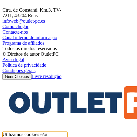
Ctra. de Constantí, Km.3, TV-
7211, 43204 Reus
infoweb@outlet-pc.es
Como chegar
Contacte-nos
Canal interno de informação
Programa de afiliados
Todos os direitos reservados
© Direitos de autor OutletPC
Aviso legal
Política de privacidade
Condições gerais
Livre resolução
Gerir Cookies
Utilizamos cookies e/ou