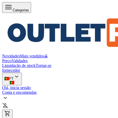
Categorias
Novidades
Mais vendidos
⇊
Preço
Validades
Liquidação de stock
Tornar-se
fornecedor
PT
Olá, inicia sessão
Conta e encomendas