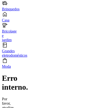
Brinquedos
Casa
Bricolage
e
jardim
Grandes
eletrodomésticos
Moda
Erro
interno.
Por
favor,
atualize