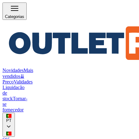
Categorias
Novidades
Mais
vendidos
⇊
Preço
Validades
Liquidação
de
stock
Tornar-
se
fornecedor
PT