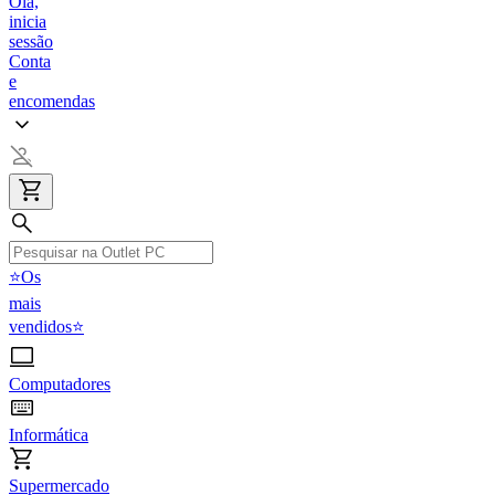
Olá,
inicia
sessão
Conta
e
encomendas
⭐Os
mais
vendidos⭐
Computadores
Informática
Supermercado