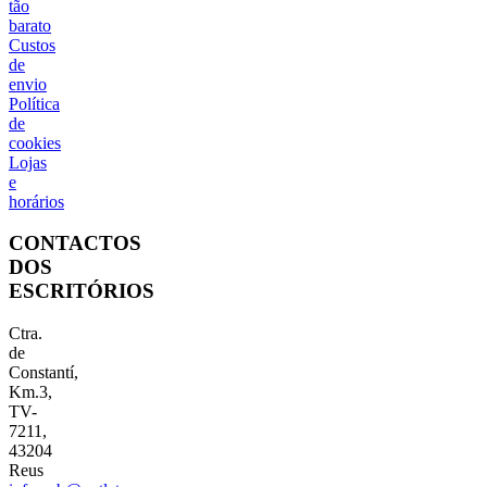
tão
barato
Custos
de
envio
Política
de
cookies
Lojas
e
horários
CONTACTOS
DOS
ESCRITÓRIOS
Ctra.
de
Constantí,
Km.3,
TV-
7211,
43204
Reus