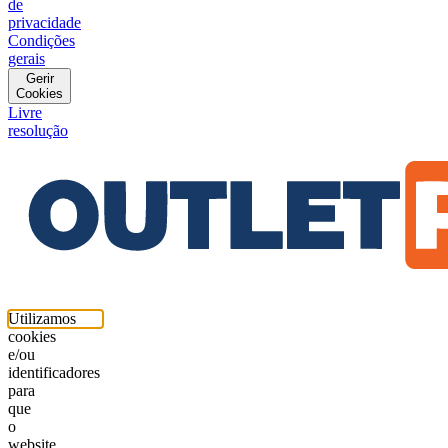
de
privacidade
Condições
gerais
Gerir
Cookies
Livre
resolução
Utilizamos
cookies
e/ou
identificadores
para
que
o
website