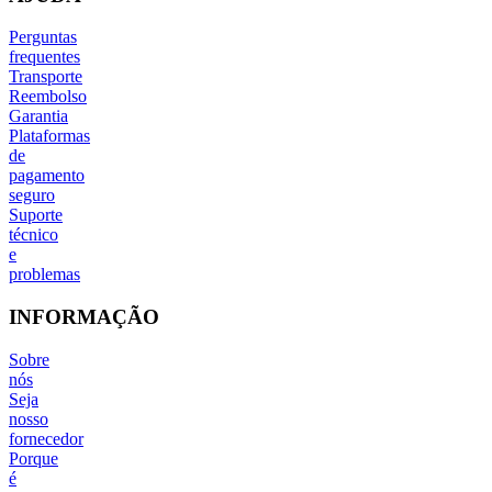
Perguntas
frequentes
Transporte
Reembolso
Garantia
Plataformas
de
pagamento
seguro
Suporte
técnico
e
problemas
INFORMAÇÃO
Sobre
nós
Seja
nosso
fornecedor
Porque
é