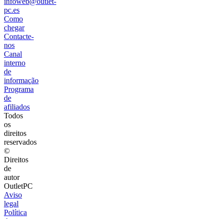
infoweb@outlet-
pc.es
Como
chegar
Contacte-
nos
Canal
interno
de
informação
Programa
de
afiliados
Todos
os
direitos
reservados
©
Direitos
de
autor
OutletPC
Aviso
legal
Política