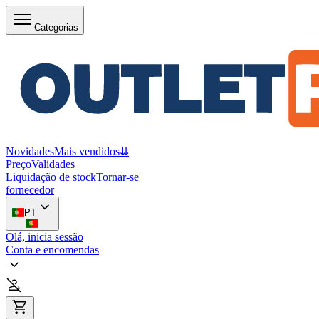
Categorias
Novidades
Mais vendidos
⇊
Preço
Validades
Liquidação de stock
Tornar-se
fornecedor
PT
Olá, inicia sessão
Conta e encomendas