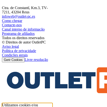
Ctra. de Constantí, Km.3, TV-
7211, 43204 Reus
infoweb@outlet-pc.es
Como chegar
Contacte-nos
Canal interno de informação
Programa de afiliados
Todos os direitos reservados
© Direitos de autor OutletPC
Aviso legal
Política de privacidade
Condições gerais
Livre resolução
Gerir Cookies
Utilizamos cookies e/ou