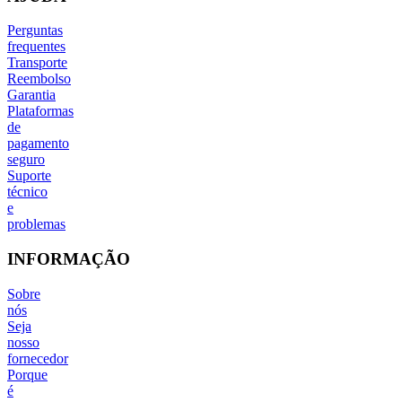
Perguntas
frequentes
Transporte
Reembolso
Garantia
Plataformas
de
pagamento
seguro
Suporte
técnico
e
problemas
INFORMAÇÃO
Sobre
nós
Seja
nosso
fornecedor
Porque
é