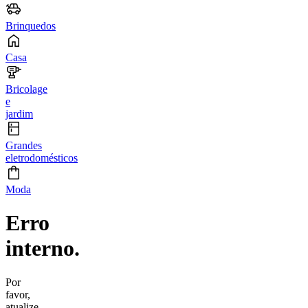
Brinquedos
Casa
Bricolage
e
jardim
Grandes
eletrodomésticos
Moda
Erro
interno.
Por
favor,
atualize