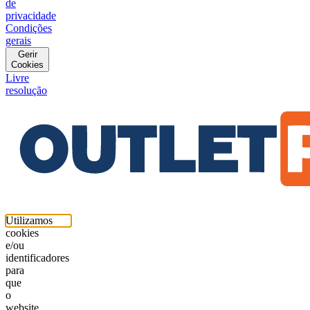
de
privacidade
Condições
gerais
Gerir
Cookies
Livre
resolução
Utilizamos
cookies
e/ou
identificadores
para
que
o
website