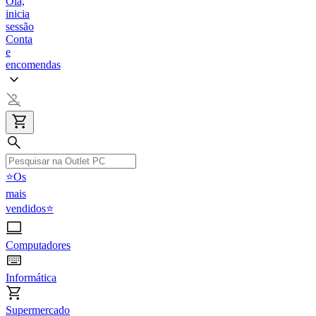
Olá,
inicia
sessão
Conta
e
encomendas
⭐Os
mais
vendidos⭐
Computadores
Informática
Supermercado