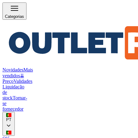
Categorias
Novidades
Mais
vendidos
⇊
Preço
Validades
Liquidação
de
stock
Tornar-
se
fornecedor
PT