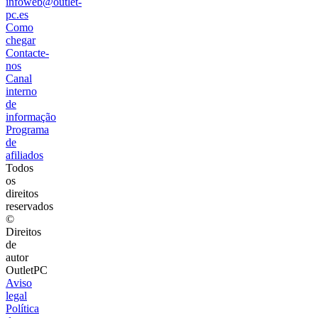
infoweb@outlet-
pc.es
Como
chegar
Contacte-
nos
Canal
interno
de
informação
Programa
de
afiliados
Todos
os
direitos
reservados
©
Direitos
de
autor
OutletPC
Aviso
legal
Política