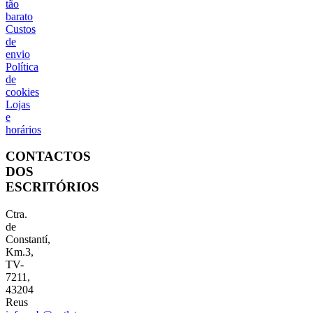
tão
barato
Custos
de
envio
Política
de
cookies
Lojas
e
horários
CONTACTOS
DOS
ESCRITÓRIOS
Ctra.
de
Constantí,
Km.3,
TV-
7211,
43204
Reus