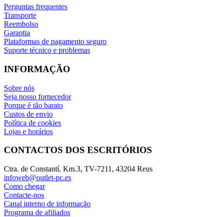
Perguntas frequentes
Transporte
Reembolso
Garantia
Plataformas de pagamento seguro
Suporte técnico e problemas
INFORMAÇÃO
Sobre nós
Seja nosso fornecedor
Porque é tão barato
Custos de envio
Política de cookies
Lojas e horários
CONTACTOS DOS ESCRITÓRIOS
Ctra. de Constantí, Km.3, TV-7211, 43204 Reus
infoweb@outlet-pc.es
Como chegar
Contacte-nos
Canal interno de informação
Programa de afiliados