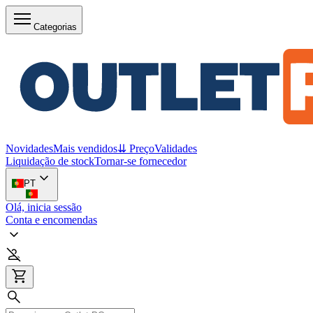
Categorias
Novidades
Mais vendidos
⇊ Preço
Validades
Liquidação de stock
Tornar-se fornecedor
PT
Olá, inicia sessão
Conta e encomendas