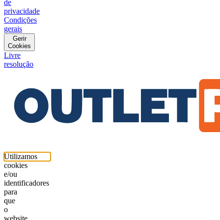
de
privacidade
Condições
gerais
Gerir
Cookies
Livre
resolução
Utilizamos
cookies
e/ou
identificadores
para
que
o
website