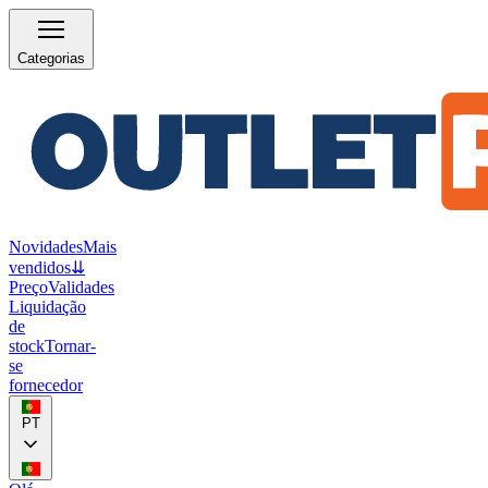
Categorias
Novidades
Mais
vendidos
⇊
Preço
Validades
Liquidação
de
stock
Tornar-
se
fornecedor
PT