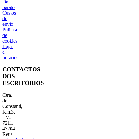
tão
barato
Custos
de
envio
Política
de
cookies
Lojas
e
horários
CONTACTOS
DOS
ESCRITÓRIOS
Ctra.
de
Constantí,
Km.3,
TV-
7211,
43204
Reus