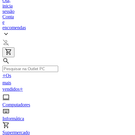
Olá,
inicia
sessão
Conta
e
encomendas
⭐Os
mais
vendidos⭐
Computadores
Informática
Supermercado