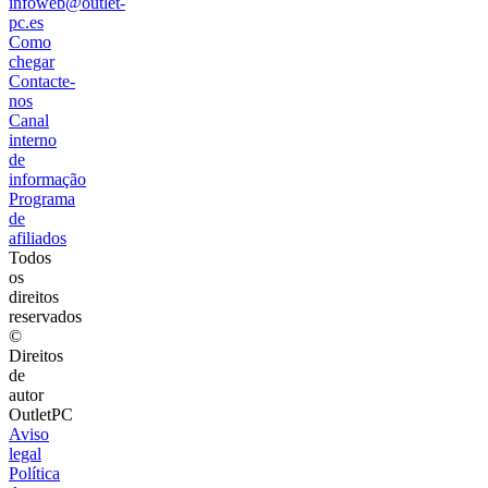
infoweb@outlet-
pc.es
Como
chegar
Contacte-
nos
Canal
interno
de
informação
Programa
de
afiliados
Todos
os
direitos
reservados
©
Direitos
de
autor
OutletPC
Aviso
legal
Política