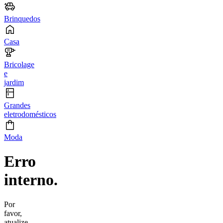
Brinquedos
Casa
Bricolage
e
jardim
Grandes
eletrodomésticos
Moda
Erro
interno.
Por
favor,
atualize