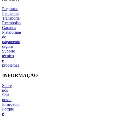
Perguntas
frequentes
Transporte
Reembolso
Garantia
Plataformas
de
pagamento
seguro
Suporte
técnico
e
problemas
INFORMAÇÃO
Sobre
nós
Seja
nosso
fornecedor
Porque
é